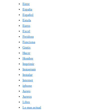
Entre
España
Español
Estufa
Euros
Excel
Freidora
Funciona
Gratis
Hacer
Hombre
Imprimir
Instagram
Instalar
Internet
iphone
Juego
Juegos
Libro
Lo mas actual