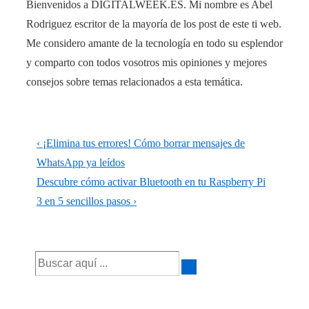
Bienvenidos a DIGITALWEEK.ES. Mi nombre es Abel
Rodriguez escritor de la mayoría de los post de este ti web.
Me considero amante de la tecnología en todo su esplendor
y comparto con todos vosotros mis opiniones y mejores
consejos sobre temas relacionados a esta temática.
Navegación
La
‹ ¡Elimina tus errores! Cómo borrar mensajes de
de
entrada
WhatsApp ya leídos
anterior
La
Descubre cómo activar Bluetooth en tu Raspberry Pi
entradas
es
entrada
3 en 5 sencillos pasos ›
siguiente
es
Buscar
por: