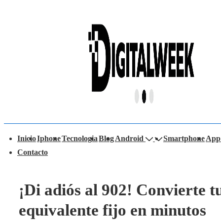
↓
Saltar
al
contenido
principal
avegación
Inicio
Iphone
Tecnologia
Blog
Android
Smartphone
App
rincipal
Contacto
¡Di adiós al 902! Convierte tu
equivalente fijo en minutos