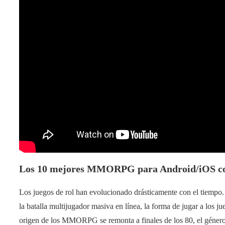
Los 10 mejores MMORPG para Android/iOS co
Los juegos de rol han evolucionado drásticamente con el tiempo.
la batalla multijugador masiva en línea, la forma de jugar a los 
origen de los MMORPG se remonta a finales de los 80, el género 