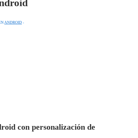
android
EN
ANDROID
id con personalización de