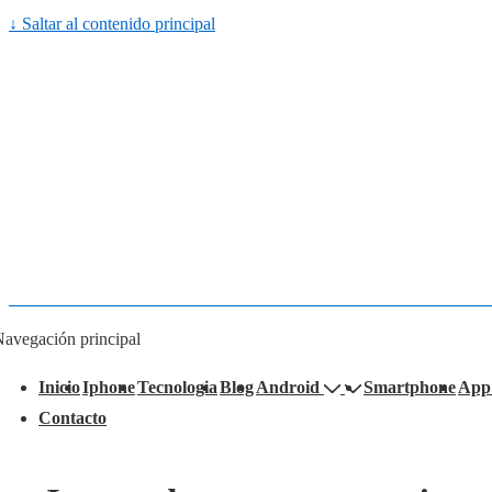
↓ Saltar al contenido principal
avegación principal
Inicio
Iphone
Tecnologia
Blog
Android
Smartphone
App
Contacto