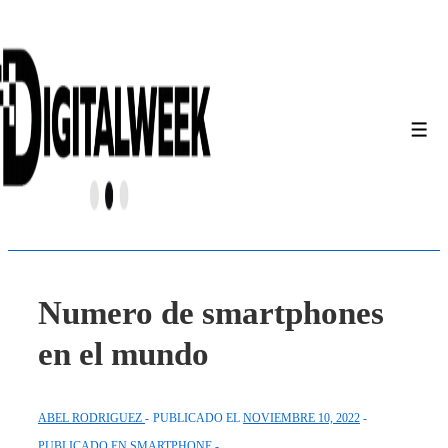
↓
Saltar
al
contenido
principal
Men
Numero de smartphones
en el mundo
ABEL RODRIGUEZ
PUBLICADO EL
NOVIEMBRE 10, 2022
PUBLICADO EN
SMARTPHONE