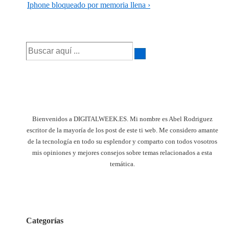
de
entrada
La
Iphone bloqueado por memoria llena ›
anterior
entrada
entradas
es
siguiente
Buscar
es
por:
Bienvenidos a DIGITALWEEK.ES. Mi nombre es Abel Rodriguez
escritor de la mayoría de los post de este ti web. Me considero amante
de la tecnología en todo su esplendor y comparto con todos vosotros
mis opiniones y mejores consejos sobre temas relacionados a esta
temática.
Categorías