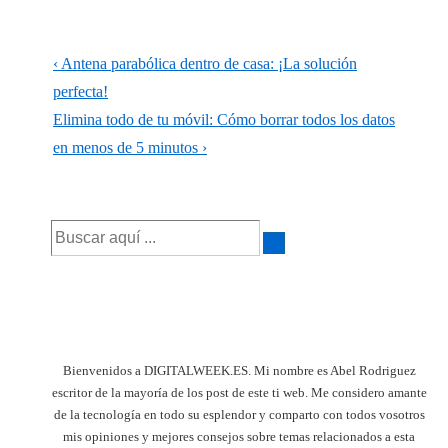
Navegación
La
‹ Antena parabólica dentro de casa: ¡La solución
de
entrada
perfecta!
anterior
La
Elimina todo de tu móvil: Cómo borrar todos los datos
entradas
es
entrada
en menos de 5 minutos ›
siguiente
es
Buscar
por:
Bienvenidos a DIGITALWEEK.ES. Mi nombre es Abel Rodriguez
escritor de la mayoría de los post de este ti web. Me considero amante
de la tecnología en todo su esplendor y comparto con todos vosotros
mis opiniones y mejores consejos sobre temas relacionados a esta