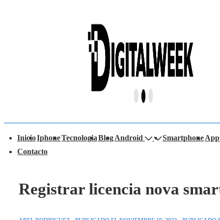
↓
Saltar
al
contenido
principal
avegación
Inicio
Iphone
Tecnologia
Blog
Android
Smartphone
App
rincipal
Contacto
Registrar licencia nova sma