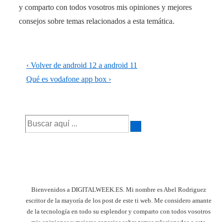
y comparto con todos vosotros mis opiniones y mejores
consejos sobre temas relacionados a esta temática.
Navegación
La
‹ Volver de android 12 a android 11
de
entrada
La
Qué es vodafone app box ›
anterior
entrada
entradas
es
siguiente
Buscar
es
por:
Bienvenidos a DIGITALWEEK.ES. Mi nombre es Abel Rodriguez
escritor de la mayoría de los post de este ti web. Me considero amante
de la tecnología en todo su esplendor y comparto con todos vosotros