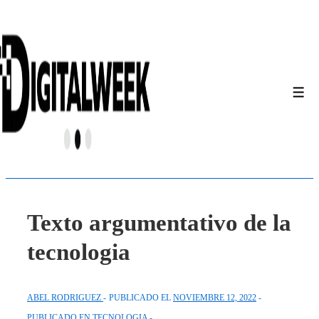
↓
Saltar
al
contenido
principal
Men
Texto argumentativo de la
tecnologia
ABEL RODRIGUEZ
PUBLICADO EL
NOVIEMBRE 12, 2022
PUBLICADO EN
TECNOLOGIA