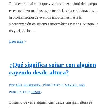
En la era digital en la que vivimos, la exactitud del tiempo
es esencial en muchos aspectos de la vida cotidiana, desde
la programación de eventos importantes hasta la
sincronización de sistemas informáticos y redes. Aunque la
mayoría de los …
Cambia
Leer más »
la
hora
de
¿Qué significa soñar con alguien
tu
cayendo desde altura?
computadora
desde
POR
ABEL RODRIGUEZ
PUBLICADO EL
MAYO 15, 2023
CMD:
PUBLICADO EN
DESDE
tutorial
de
El sueño de ver a alguien caer desde una gran altura es