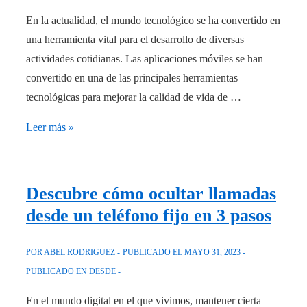
En la actualidad, el mundo tecnológico se ha convertido en
una herramienta vital para el desarrollo de diversas
actividades cotidianas. Las aplicaciones móviles se han
convertido en una de las principales herramientas
tecnológicas para mejorar la calidad de vida de …
Crea
Leer más »
una
impactante
app
Descubre cómo ocultar llamadas
en
desde un teléfono fijo en 3 pasos
minutos
desde
POR
ABEL RODRIGUEZ
PUBLICADO EL
MAYO 31, 2023
Excel.
PUBLICADO EN
DESDE
¡Sorprende
a
En el mundo digital en el que vivimos, mantener cierta