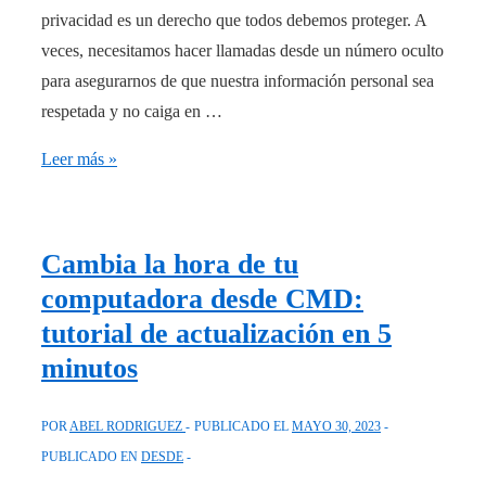
tus
privacidad es un derecho que todos debemos proteger. A
amigos
veces, necesitamos hacer llamadas desde un número oculto
y
para asegurarnos de que nuestra información personal sea
usa
respetada y no caiga en …
tus
Descubre
Leer más »
datos
cómo
de
ocultar
una
llamadas
Cambia la hora de tu
nueva
desde
forma!
computadora desde CMD:
un
tutorial de actualización en 5
teléfono
minutos
fijo
en
POR
ABEL RODRIGUEZ
PUBLICADO EL
MAYO 30, 2023
3
PUBLICADO EN
DESDE
pasos