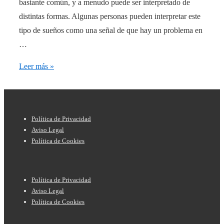
actualización
bastante común, y a menudo puede ser interpretado de
en
distintas formas. Algunas personas pueden interpretar este
5
tipo de sueños como una señal de que hay un problema en
minutos
…
¿Qué
Leer más »
significa
soñar
con
Menú
Política de Privacidad
alguien
del
Aviso Legal
cayendo
Política de Cookies
pie
desde
de
altura?
Menú
página
Política de Privacidad
del
Aviso Legal
Política de Cookies
pie
de