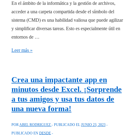
En el ámbito de la informática y la gestión de archivos,
acceder a una carpeta compartida desde el símbolo del
sistema (CMD) es una habilidad valiosa que puede agilizar
y simplificar diversas tareas. Esto es especialmente útil en
entornos de …
Aprende
Leer más »
a
acceder
a
Crea una impactante app en
una
minutos desde Excel. ¡Sorprende
carpeta
a tus amigos y usa tus datos de
compartida
una nueva forma!
usando
CMD:
POR
ABEL RODRIGUEZ
PUBLICADO EL
JUNIO 23, 2023
¡expertos
PUBLICADO EN
DESDE
revelan