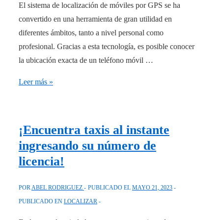
El sistema de localización de móviles por GPS se ha
convertido en una herramienta de gran utilidad en
diferentes ámbitos, tanto a nivel personal como
profesional. Gracias a esta tecnología, es posible conocer
la ubicación exacta de un teléfono móvil …
Localiza
Leer más »
cualquier
móvil
por
¡Encuentra taxis al instante
GPS
ingresando su número de
en
licencia!
tiempo
real:
POR
ABEL RODRIGUEZ
PUBLICADO EL
MAYO 21, 2023
¡La
PUBLICADO EN
LOCALIZAR
solución
definitiva!