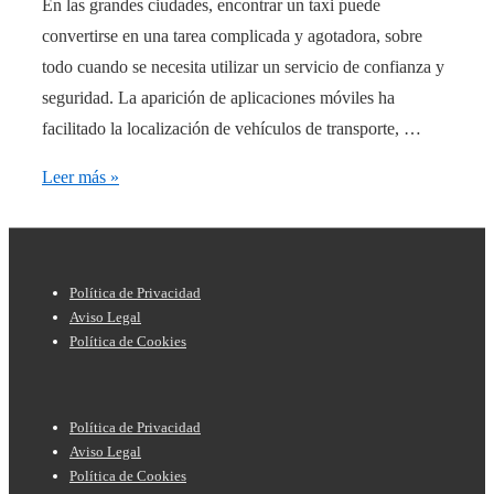
En las grandes ciudades, encontrar un taxi puede
convertirse en una tarea complicada y agotadora, sobre
todo cuando se necesita utilizar un servicio de confianza y
seguridad. La aparición de aplicaciones móviles ha
facilitado la localización de vehículos de transporte, …
¡Encuentra
Leer más »
taxis
al
instante
Menú
Política de Privacidad
ingresando
del
Aviso Legal
su
Política de Cookies
pie
número
de
de
Menú
página
licencia!
Política de Privacidad
del
Aviso Legal
Política de Cookies
pie