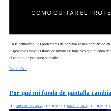
En la actualidad, los protectores de pantalla se han convertido e
dispositivos móviles libres de rayones e impactos que puedan dañ
el cambio de protector se realice …
Aprende
Leer más »
a
eliminar
fácilmente
Por qué mi fondo de pantalla cambia
el
protector
POR
ABEL RODRIGUEZ
PUBLICADO EL
JUNIO 10, 2023
PUBLICADO E
de