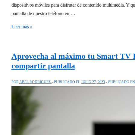
dispositivos móviles para disfrutar de contenido multimedia. Y q
pantalla de nuestro teléfono en …
¡Duplica
Leer más »
la
pantalla
de
Aprovecha al máximo tu Smart TV Hi
tu
compartir pantalla
móvil
en
POR
ABEL RODRIGUEZ
PUBLICADO EL
JULIO 27, 2023
PUBLICADO E
tu
TV
Panasonic
y
disfruta
al