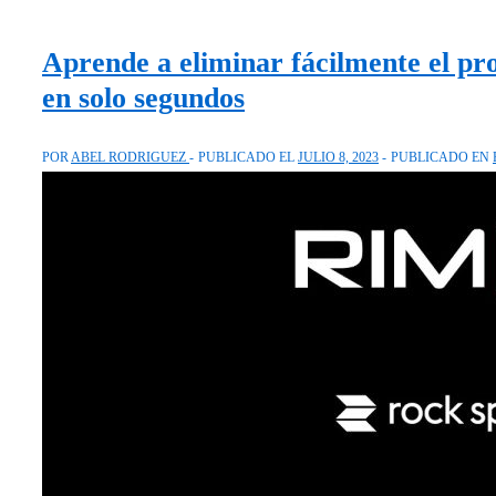
máximo
tu
Aprende a eliminar fácilmente el pro
Smart
en solo segundos
TV
Hitachi
POR
ABEL RODRIGUEZ
PUBLICADO EL
JULIO 8, 2023
PUBLICADO EN
con
la
función
de
compartir
pantalla