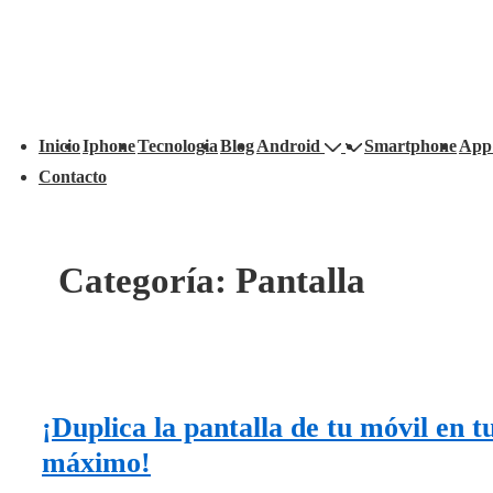
avegación
Inicio
Iphone
Tecnologia
Blog
Android
Smartphone
App
rincipal
Contacto
Categoría:
Pantalla
¡Duplica la pantalla de tu móvil en t
máximo!