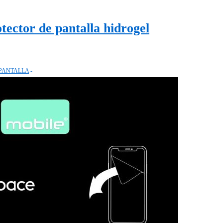
tector de pantalla hidrogel
PANTALLA