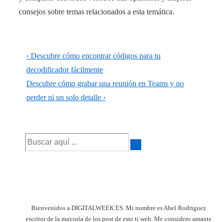
consejos sobre temas relacionados a esta temática.
Navegación
La
‹ Descubre cómo encontrar códigos para tu
de
entrada
decodificador fácilmente
anterior
La
Descubre cómo grabar una reunión en Teams y no
entradas
es
entrada
perder ni un solo detalle ›
siguiente
es
Buscar
por:
Bienvenidos a DIGITALWEEK.ES. Mi nombre es Abel Rodriguez
escritor de la mayoría de los post de este ti web. Me considero amante