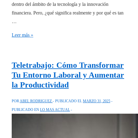
dentro del ámbito de la tecnología y la innovación
financiera. Pero, ¿qué significa realmente y por qué es tan
…
Blockchain:
Leer más »
Definición,
Aplicaciones
y
Teletrabajo: Cómo Transformar
Futuro
Tu Entorno Laboral y Aumentar
de
la Productividad
Esta
Tecnología
POR
ABEL RODRIGUEZ
PUBLICADO EL
MARZO 31, 2025
Revolucionaria
PUBLICADO EN
LO MAS ACTUAL