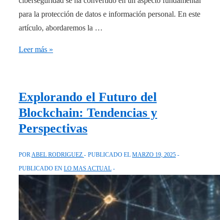
ciberseguridad se ha convertido en un aspecto fundamental
para la protección de datos e información personal. En este
artículo, abordaremos la …
Ciberseguridad:
Leer más »
La
clave
para
Explorando el Futuro del
proteger
Blockchain: Tendencias y
tu
Perspectivas
información
en
POR
ABEL RODRIGUEZ
PUBLICADO EL
MARZO 19, 2025
la
PUBLICADO EN
LO MAS ACTUAL
era
digital