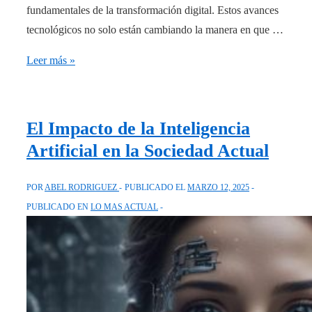
fundamentales de la transformación digital. Estos avances
tecnológicos no solo están cambiando la manera en que …
IA
Leer más »
y
Machine
Learning:
El Impacto de la Inteligencia
Entendiendo
Artificial en la Sociedad Actual
la
Revolución
POR
ABEL RODRIGUEZ
PUBLICADO EL
MARZO 12, 2025
Tecnológica
PUBLICADO EN
LO MAS ACTUAL