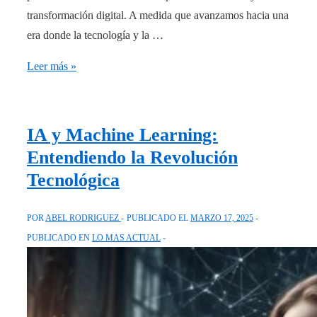
transformación digital. A medida que avanzamos hacia una
era donde la tecnología y la …
Explorando
Leer más »
el
Futuro
del
IA y Machine Learning:
Blockchain:
Entendiendo la Revolución
Tendencias
Tecnológica
y
Perspectivas
POR
ABEL RODRIGUEZ
PUBLICADO EL
MARZO 17, 2025
PUBLICADO EN
LO MAS ACTUAL