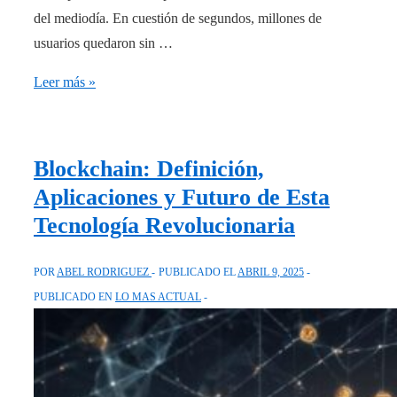
del mediodía​. En cuestión de segundos, millones de
usuarios quedaron sin …
Apagón
Leer más »
eléctrico
masivo
paraliza
Blockchain: Definición,
España
Aplicaciones y Futuro de Esta
en
Tecnología Revolucionaria
2025
POR
ABEL RODRIGUEZ
PUBLICADO EL
ABRIL 9, 2025
PUBLICADO EN
LO MAS ACTUAL