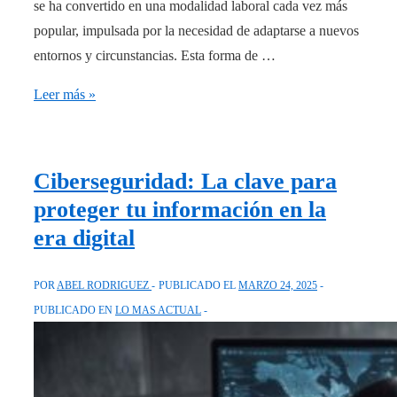
se ha convertido en una modalidad laboral cada vez más
popular, impulsada por la necesidad de adaptarse a nuevos
entornos y circunstancias. Esta forma de …
Teletrabajo:
Leer más »
Cómo
Transformar
Tu
Ciberseguridad: La clave para
Entorno
proteger tu información en la
Laboral
era digital
y
Aumentar
POR
ABEL RODRIGUEZ
PUBLICADO EL
MARZO 24, 2025
la
PUBLICADO EN
LO MAS ACTUAL
Productividad