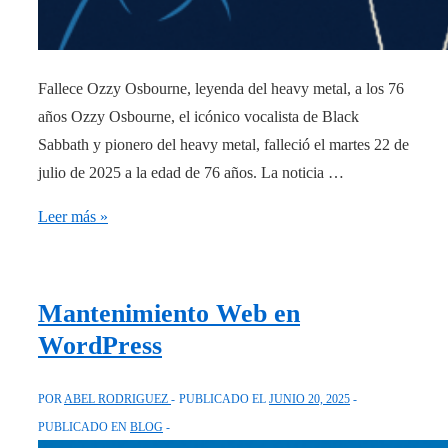
Fallece Ozzy Osbourne, leyenda del heavy metal, a los 76
años Ozzy Osbourne, el icónico vocalista de Black
Sabbath y pionero del heavy metal, falleció el martes 22 de
julio de 2025 a la edad de 76 años. La noticia …
Fallece
Leer más »
Ozzy
Osbourne,
leyenda
Mantenimiento Web en
del
WordPress
heavy
metal,
POR
ABEL RODRIGUEZ
PUBLICADO EL
JUNIO 20, 2025
a
PUBLICADO EN
BLOG
los