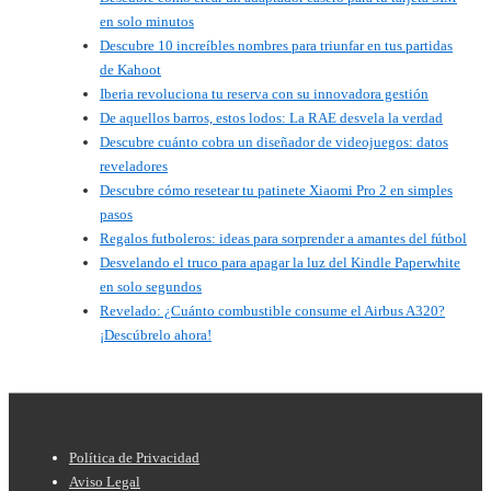
en solo minutos
Descubre 10 increíbles nombres para triunfar en tus partidas
de Kahoot
Iberia revoluciona tu reserva con su innovadora gestión
De aquellos barros, estos lodos: La RAE desvela la verdad
Descubre cuánto cobra un diseñador de videojuegos: datos
reveladores
Descubre cómo resetear tu patinete Xiaomi Pro 2 en simples
pasos
Regalos futboleros: ideas para sorprender a amantes del fútbol
Desvelando el truco para apagar la luz del Kindle Paperwhite
en solo segundos
Revelado: ¿Cuánto combustible consume el Airbus A320?
¡Descúbrelo ahora!
Menú
Política de Privacidad
del
Aviso Legal