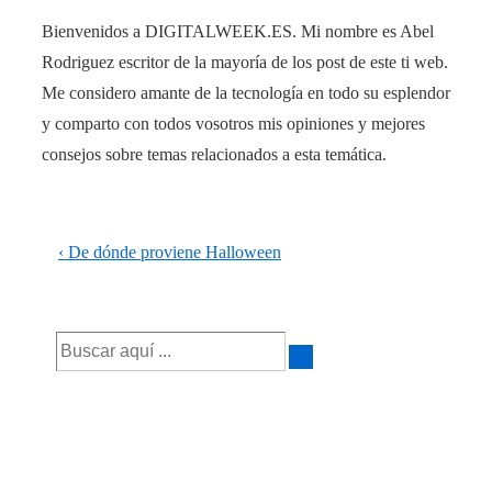
Bienvenidos a DIGITALWEEK.ES. Mi nombre es Abel
Rodriguez escritor de la mayoría de los post de este ti web.
Me considero amante de la tecnología en todo su esplendor
y comparto con todos vosotros mis opiniones y mejores
consejos sobre temas relacionados a esta temática.
Navegación
La
‹ De dónde proviene Halloween
de
entrada
anterior
entradas
Buscar
es
por: