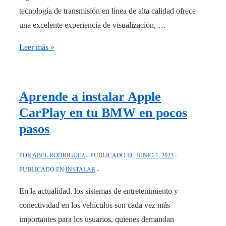
tecnología de transmisión en línea de alta calidad ofrece
una excelente experiencia de visualización, …
Cómo
Leer más »
instalar
Acestream
en
Aprende a instalar Apple
Fire
CarPlay en tu BMW en pocos
TV
pasos
Downloader:
¡Disfruta
POR
ABEL RODRIGUEZ
PUBLICADO EL
JUNIO 1, 2023
de
PUBLICADO EN
INSTALAR
la
mejor
En la actualidad, los sistemas de entretenimiento y
transmisión
conectividad en los vehículos son cada vez más
de
importantes para los usuarios, quienes demandan