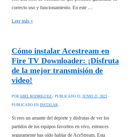
correcto uso y funcionamiento. En este …
¿Conoces
Leer más »
la
normativa
para
Cómo instalar Acestream en
instalar
Fire TV Downloader: ¡Disfruta
fibra
de la mejor transmisión de
óptica
video!
en
comunidades?
POR
ABEL RODRIGUEZ
PUBLICADO EL
JUNIO 21, 2023
Descúbrela
PUBLICADO EN
INSTALAR
aquí.
Si eres un amante del deporte y disfrutas de ver los
partidos de tus equipos favoritos en vivo, entonces
seguramente has oído hablar de AceStream. Esta