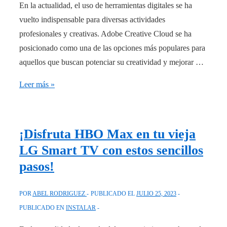
En la actualidad, el uso de herramientas digitales se ha
vuelto indispensable para diversas actividades
profesionales y creativas. Adobe Creative Cloud se ha
posicionado como una de las opciones más populares para
aquellos que buscan potenciar su creatividad y mejorar …
Aprende
Leer más »
a
instalar
Creative
¡Disfruta HBO Max en tu vieja
Cloud
LG Smart TV con estos sencillos
sin
pasos!
necesidad
de
POR
ABEL RODRIGUEZ
PUBLICADO EL
JULIO 25, 2023
una
PUBLICADO EN
INSTALAR
cuenta