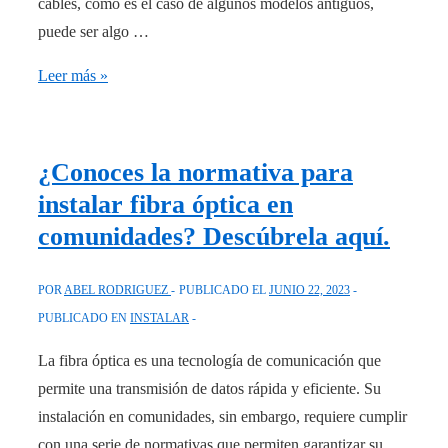
cables, como es el caso de algunos modelos antiguos,
puede ser algo …
Instala
Leer más »
fácilmente
un
termostato
¿Conoces la normativa para
con
instalar fibra óptica en
solo
comunidades? Descúbrela aquí.
2
cables
POR
ABEL RODRIGUEZ
PUBLICADO EL
JUNIO 22, 2023
PUBLICADO EN
INSTALAR
La fibra óptica es una tecnología de comunicación que
permite una transmisión de datos rápida y eficiente. Su
instalación en comunidades, sin embargo, requiere cumplir
con una serie de normativas que permiten garantizar su