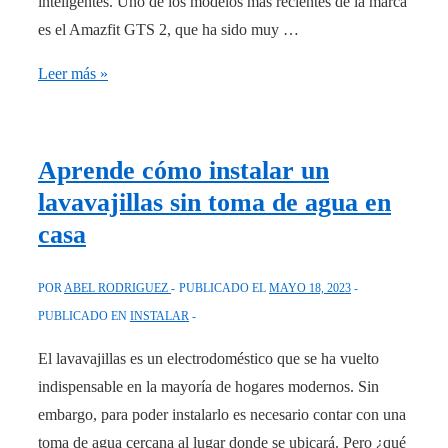
inteligentes. Uno de los modelos más recientes de la marca
es el Amazfit GTS 2, que ha sido muy …
¿Quieres
Leer más »
más
funciones
en
Aprende cómo instalar un
tu
lavavajillas sin toma de agua en
Amazfit
casa
GTS
2?
POR
ABEL RODRIGUEZ
PUBLICADO EL
MAYO 18, 2023
Aprende
PUBLICADO EN
INSTALAR
a
instalar
El lavavajillas es un electrodoméstico que se ha vuelto
aplicaciones
indispensable en la mayoría de hogares modernos. Sin
en
embargo, para poder instalarlo es necesario contar con una
solo
toma de agua cercana al lugar donde se ubicará. Pero ¿qué