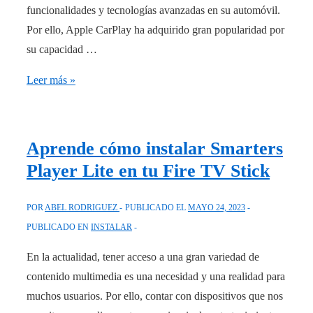
video!
funcionalidades y tecnologías avanzadas en su automóvil.
Por ello, Apple CarPlay ha adquirido gran popularidad por
su capacidad …
Aprende
Leer más »
a
instalar
Apple
Aprende cómo instalar Smarters
CarPlay
Player Lite en tu Fire TV Stick
en
tu
POR
ABEL RODRIGUEZ
PUBLICADO EL
MAYO 24, 2023
BMW
PUBLICADO EN
INSTALAR
en
pocos
En la actualidad, tener acceso a una gran variedad de
pasos
contenido multimedia es una necesidad y una realidad para
muchos usuarios. Por ello, contar con dispositivos que nos