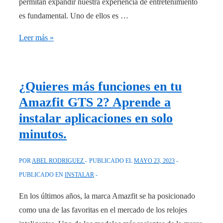
permitan expandir nuestra experiencia de entretenimiento
es fundamental. Uno de ellos es …
Aprende
Leer más »
cómo
instalar
Smarters
¿Quieres más funciones en tu
Player
Amazfit GTS 2? Aprende a
Lite
instalar aplicaciones en solo
en
minutos.
tu
Fire
POR
ABEL RODRIGUEZ
PUBLICADO EL
MAYO 23, 2023
TV
PUBLICADO EN
INSTALAR
Stick
En los últimos años, la marca Amazfit se ha posicionado
como una de las favoritas en el mercado de los relojes