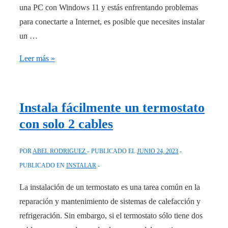
una PC con Windows 11 y estás enfrentando problemas
para conectarte a Internet, es posible que necesites instalar
un …
Cómo
Leer más »
instalar
adaptador
de
Instala fácilmente un termostato
red
con solo 2 cables
en
Windows
POR
ABEL RODRIGUEZ
PUBLICADO EL
JUNIO 24, 2023
11:
PUBLICADO EN
INSTALAR
guía
sencilla
La instalación de un termostato es una tarea común en la
reparación y mantenimiento de sistemas de calefacción y
refrigeración. Sin embargo, si el termostato sólo tiene dos