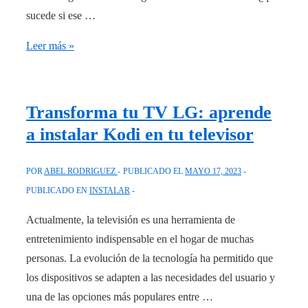
minutos.
sucede si ese …
Aprende
Leer más »
cómo
instalar
un
Transforma tu TV LG: aprende
lavavajillas
a instalar Kodi en tu televisor
sin
toma
POR
ABEL RODRIGUEZ
PUBLICADO EL
MAYO 17, 2023
de
PUBLICADO EN
INSTALAR
agua
en
Actualmente, la televisión es una herramienta de
casa
entretenimiento indispensable en el hogar de muchas
personas. La evolución de la tecnología ha permitido que
los dispositivos se adapten a las necesidades del usuario y
una de las opciones más populares entre …