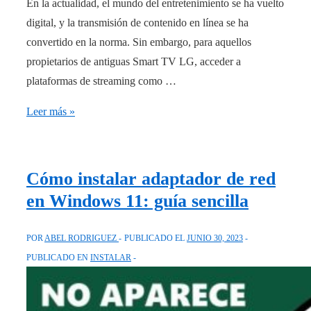
En la actualidad, el mundo del entretenimiento se ha vuelto
digital, y la transmisión de contenido en línea se ha
convertido en la norma. Sin embargo, para aquellos
propietarios de antiguas Smart TV LG, acceder a
plataformas de streaming como …
¡Disfruta
Leer más »
HBO
Max
en
Cómo instalar adaptador de red
tu
en Windows 11: guía sencilla
vieja
LG
POR
ABEL RODRIGUEZ
PUBLICADO EL
JUNIO 30, 2023
Smart
PUBLICADO EN
INSTALAR
TV
con
estos