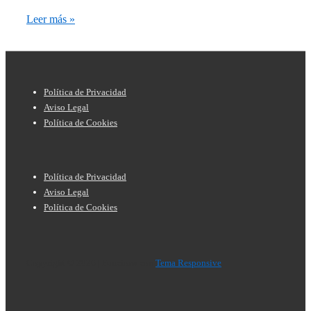
Transforma
Leer más »
tu
TV
LG:
Menú
Política de Privacidad
aprende
del
Aviso Legal
a
Política de Cookies
pie
instalar
de
Kodi
Menú
página
en
Política de Privacidad
del
Aviso Legal
tu
Política de Cookies
pie
televisor
de
página
Copyright © 2026
| Funciona con
Tema Responsive