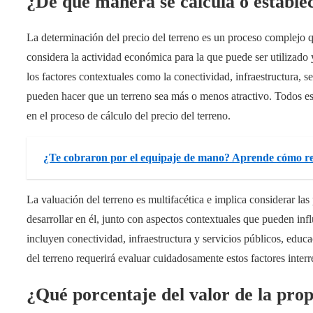
¿De qué manera se calcula o establec
La determinación del precio del terreno es un proceso complejo qu
considera la actividad económica para la que puede ser utilizado
los factores contextuales como la conectividad, infraestructura, 
pueden hacer que un terreno sea más o menos atractivo. Todos e
en el proceso de cálculo del precio del terreno.
¿Te cobraron por el equipaje de mano? Aprende cómo re
La valuación del terreno es multifacética e implica considerar la
desarrollar en él, junto con aspectos contextuales que pueden infl
incluyen conectividad, infraestructura y servicios públicos, educ
del terreno requerirá evaluar cuidadosamente estos factores inter
¿Qué porcentaje del valor de la pro