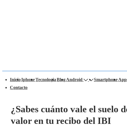
↓
Saltar
al
contenido
principal
avegación
Inicio
Iphone
Tecnologia
Blog
Android
Smartphone
App
rincipal
Contacto
¿Sabes cuánto vale el suelo d
valor en tu recibo del IBI