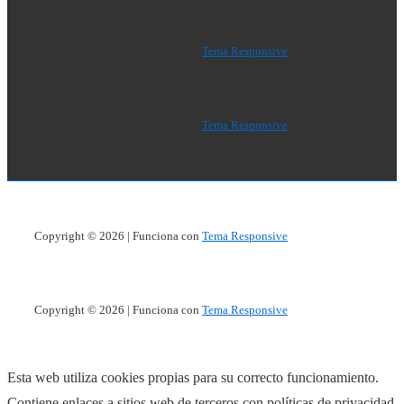
de
página
Copyright © 2026
| Funciona con
Tema Responsive
Copyright © 2026
| Funciona con
Tema Responsive
Copyright © 2026
| Funciona con
Tema Responsive
Copyright © 2026
| Funciona con
Tema Responsive
Esta web utiliza cookies propias para su correcto funcionamiento.
Contiene enlaces a sitios web de terceros con políticas de privacidad