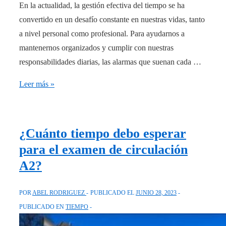
En la actualidad, la gestión efectiva del tiempo se ha
convertido en un desafío constante en nuestras vidas, tanto
a nivel personal como profesional. Para ayudarnos a
mantenernos organizados y cumplir con nuestras
responsabilidades diarias, las alarmas que suenan cada …
Descubre
Leer más »
cómo
programar
una
¿Cuánto tiempo debo esperar
alarma
para el examen de circulación
que
A2?
suene
cada
POR
ABEL RODRIGUEZ
PUBLICADO EL
JUNIO 28, 2023
x
PUBLICADO EN
TIEMPO
tiempo
y