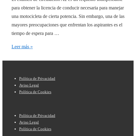
para obtener la licencia de conducir necesaria para manejar
una motocicleta de cierta potencia. Sin embargo, una de las
mayores preocupaciones que enfrentan los aspirantes es el
tiempo de espera para …
¿Cuánto
Leer más »
tiempo
debo
esperar
Menú
Política de Privacidad
para
del
Aviso Legal
el
Política de Cookies
pie
examen
de
de
Menú
página
circulación
Política de Privacidad
del
Aviso Legal
A2?
Política de Cookies
pie