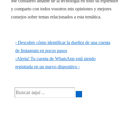
Me considero amante de la tecnología en todo su esplendor
y comparto con todos vosotros mis opiniones y mejores
consejos sobre temas relacionados a esta temática.
Navegación
La
‹ Descubre cómo identificar la dueñez de una cuenta
de
entrada
de Instagram en pocos pasos
anterior
La
¡Alerta! Tu cuenta de WhatsApp está siendo
entradas
es
entrada
registrada en un nuevo dispositivo ›
siguiente
es
Buscar
por: