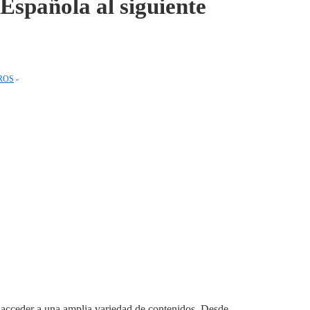
Española al siguiente
ROS
 acceder a una amplia variedad de contenidos. Desde