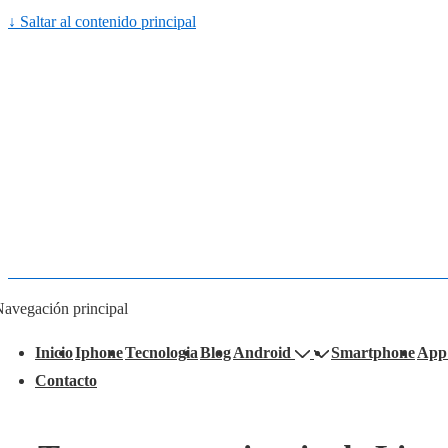
↓ Saltar al contenido principal
avegación principal
Inicio
Iphone
Tecnologia
Blog
Android
Smartphone
App
Contacto