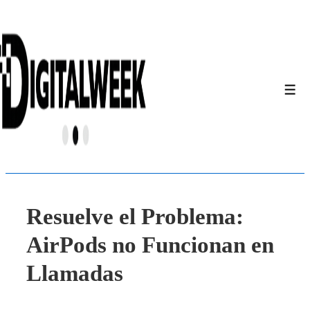
↓
Saltar
al
contenido
principal
Men
Resuelve el Problema:
AirPods no Funcionan en
Llamadas