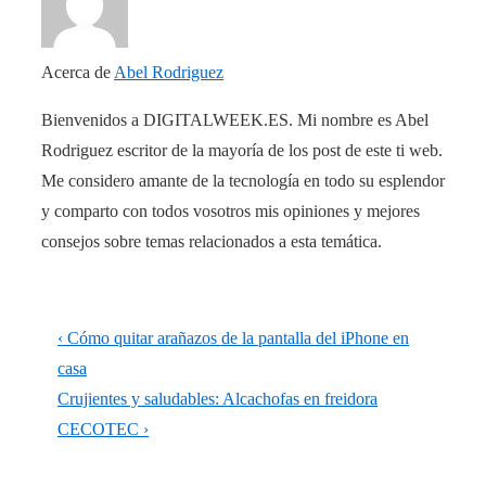
Acerca de
Abel Rodriguez
Bienvenidos a DIGITALWEEK.ES. Mi nombre es Abel
Rodriguez escritor de la mayoría de los post de este ti web.
Me considero amante de la tecnología en todo su esplendor
y comparto con todos vosotros mis opiniones y mejores
consejos sobre temas relacionados a esta temática.
Navegación
La
‹ Cómo quitar arañazos de la pantalla del iPhone en
de
entrada
casa
anterior
La
Crujientes y saludables: Alcachofas en freidora
entradas
es
entrada
CECOTEC ›
siguiente