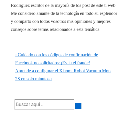
Rodriguez escritor de la mayoría de los post de este ti web.
Me considero amante de la tecnología en todo su esplendor
y comparto con todos vosotros mis opiniones y mejores
consejos sobre temas relacionados a esta temática.
Navegación
La
‹ Cuidado con los códigos de confirmación de
de
entrada
Facebook no solicitados: ¡Evita el fraude!
anterior
La
Aprende a configurar el Xiaomi Robot Vacuum Mop
entradas
es
entrada
2S en solo minutos ›
siguiente
es
Buscar
por: