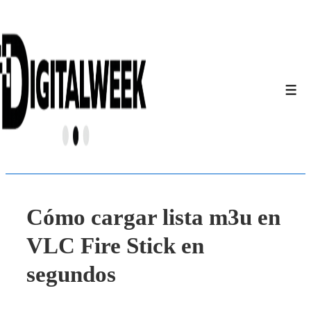
↓
Saltar
al
contenido
principal
Men
Cómo cargar lista m3u en
VLC Fire Stick en
segundos