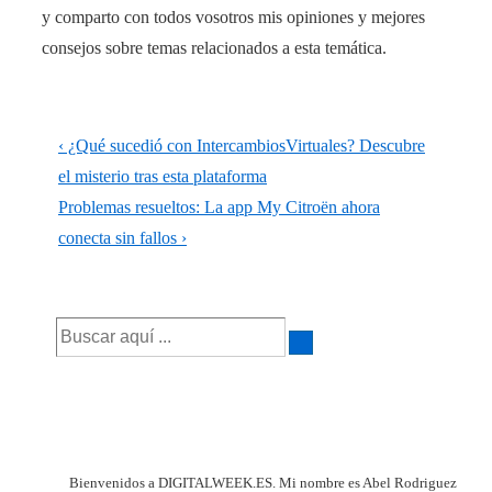
y comparto con todos vosotros mis opiniones y mejores
consejos sobre temas relacionados a esta temática.
Navegación
La
‹ ¿Qué sucedió con IntercambiosVirtuales? Descubre
de
entrada
el misterio tras esta plataforma
anterior
La
Problemas resueltos: La app My Citroën ahora
entradas
es
entrada
conecta sin fallos ›
siguiente
es
Buscar
por:
Bienvenidos a DIGITALWEEK.ES. Mi nombre es Abel Rodriguez