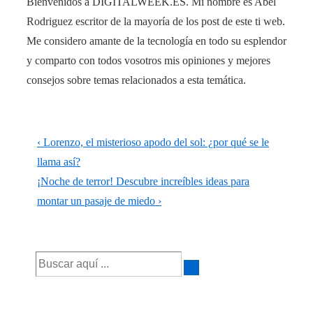
Bienvenidos a DIGITALWEEK.ES. Mi nombre es Abel
Rodriguez escritor de la mayoría de los post de este ti web.
Me considero amante de la tecnología en todo su esplendor
y comparto con todos vosotros mis opiniones y mejores
consejos sobre temas relacionados a esta temática.
Navegación
La
‹ Lorenzo, el misterioso apodo del sol: ¿por qué se le
de
entrada
llama así?
anterior
La
¡Noche de terror! Descubre increíbles ideas para
entradas
es
entrada
montar un pasaje de miedo ›
siguiente
es
Buscar
por: