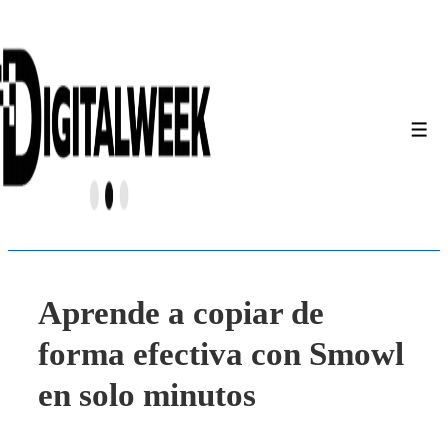
↓
Saltar
al
contenido
principal
Men
Aprende a copiar de
forma efectiva con Smowl
en solo minutos