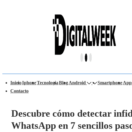
↓
Saltar
al
contenido
principal
avegación
Inicio
Iphone
Tecnologia
Blog
Android
Smartphone
App
rincipal
Contacto
Descubre cómo detectar infid
WhatsApp en 7 sencillos pas