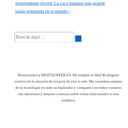
anterior
La
Sorprendente récord: La caca humana más grande
entradas
es
entrada
jamás registrada en el mundo ›
siguiente
es
Buscar
por:
Bienvenidos a DIGITALWEEK.ES. Mi nombre es Abel Rodriguez
escritor de la mayoría de los post de este ti web. Me considero amante
de la tecnología en todo su esplendor y comparto con todos vosotros
mis opiniones y mejores consejos sobre temas relacionados a esta
temática.