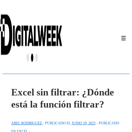
↓
Saltar
al
contenido
principal
Men
Excel sin filtrar: ¿Dónde
está la función filtrar?
ABEL RODRIGUEZ
PUBLICADO EL
JUNIO 19, 2023
PUBLICADO
EN
EXCEL