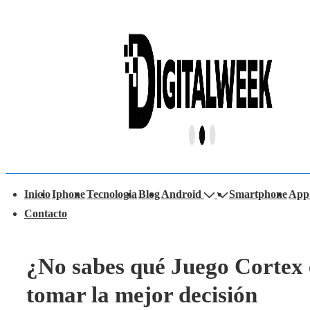
↓
Saltar
al
contenido
principal
avegación
Inicio
Iphone
Tecnologia
Blog
Android
Smartphone
App
rincipal
Contacto
¿No sabes qué Juego Cortex
tomar la mejor decisión