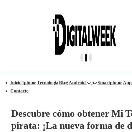
↓
Saltar
al
contenido
principal
avegación
Inicio
Iphone
Tecnologia
Blog
Android
Smartphone
App
rincipal
Contacto
Descubre cómo obtener Mi Te
pirata: ¡La nueva forma de d