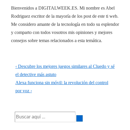
Bienvenidos a DIGITALWEEK.ES. Mi nombre es Abel
Rodriguez escritor de la mayoría de los post de este ti web.
Me considero amante de la tecnología en todo su esplendor
y comparto con todos vosotros mis opiniones y mejores
consejos sobre temas relacionados a esta temática.
Navegación
La
‹ Descubre los mejores juegos similares al Cluedo y sé
de
entrada
el detective más astuto
anterior
La
Alexa funciona sin móvil: la revolución del control
entradas
es
entrada
por voz ›
siguiente
es
Buscar
por: