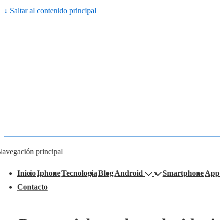
↓ Saltar al contenido principal
avegación principal
Inicio
Iphone
Tecnologia
Blog
Android
Smartphone
App
Contacto