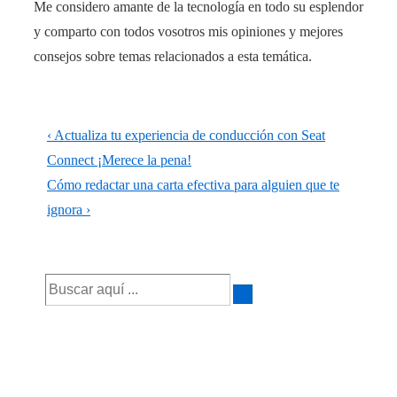
Me considero amante de la tecnología en todo su esplendor
y comparto con todos vosotros mis opiniones y mejores
consejos sobre temas relacionados a esta temática.
Navegación
La
‹ Actualiza tu experiencia de conducción con Seat
de
entrada
Connect ¡Merece la pena!
anterior
La
Cómo redactar una carta efectiva para alguien que te
entradas
es
entrada
ignora ›
siguiente
es
Buscar
por: