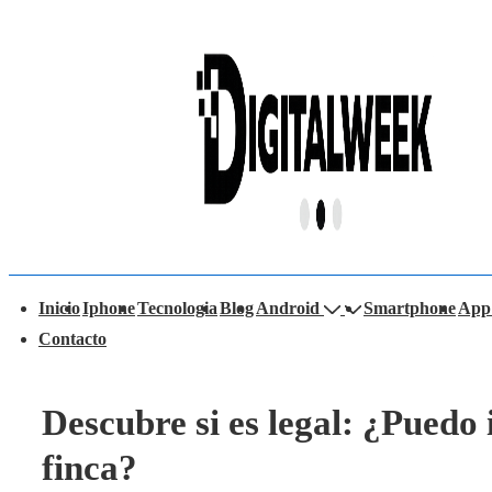
↓
Saltar
al
contenido
principal
avegación
Inicio
Iphone
Tecnologia
Blog
Android
Smartphone
App
rincipal
Contacto
Descubre si es legal: ¿Puedo
finca?