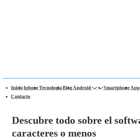
↓
Saltar
al
contenido
principal
avegación
Inicio
Iphone
Tecnologia
Blog
Android
Smartphone
App
rincipal
Contacto
Descubre todo sobre el softw
caracteres o menos