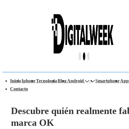
↓
Saltar
al
contenido
principal
avegación
Inicio
Iphone
Tecnologia
Blog
Android
Smartphone
App
rincipal
Contacto
Descubre quién realmente fa
marca OK