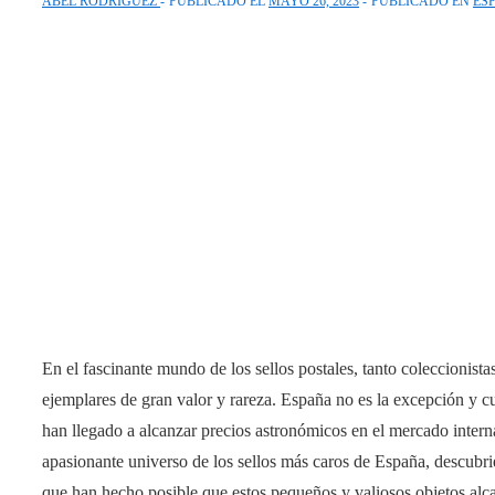
ABEL RODRIGUEZ
PUBLICADO EL
MAYO 26, 2023
PUBLICADO EN
ES
En el fascinante mundo de los sellos postales, tanto coleccionis
ejemplares de gran valor y rareza. España no es la excepción y cu
han llegado a alcanzar precios astronómicos en el mercado interna
apasionante universo de los sellos más caros de España, descubrie
que han hecho posible que estos pequeños y valiosos objetos alc