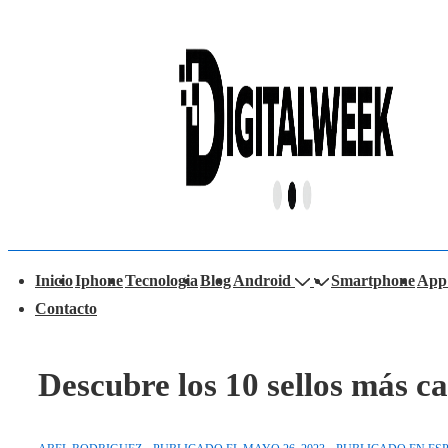
↓
Saltar
al
contenido
principal
avegación
Inicio
Iphone
Tecnologia
Blog
Android
Smartphone
App
rincipal
Contacto
Descubre los 10 sellos más c