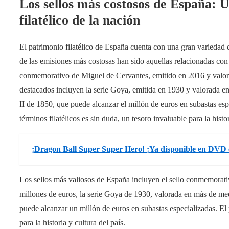
Los sellos más costosos de España: 
filatélico de la nación
El patrimonio filatélico de España cuenta con una gran variedad d
de las emisiones más costosas han sido aquellas relacionadas con 
conmemorativo de Miguel de Cervantes, emitido en 2016 y valora
destacados incluyen la serie Goya, emitida en 1930 y valorada en
II de 1850, que puede alcanzar el millón de euros en subastas es
términos filatélicos es sin duda, un tesoro invaluable para la histor
¡Dragon Ball Super Super Hero! ¡Ya disponible en DVD
Los sellos más valiosos de España incluyen el sello conmemorat
millones de euros, la serie Goya de 1930, valorada en más de medi
puede alcanzar un millón de euros en subastas especializadas. El 
para la historia y cultura del país.