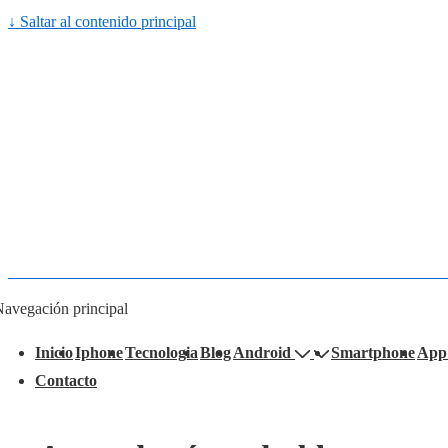
↓ Saltar al contenido principal
avegación principal
Inicio
Iphone
Tecnologia
Blog
Android
Smartphone
App
Contacto