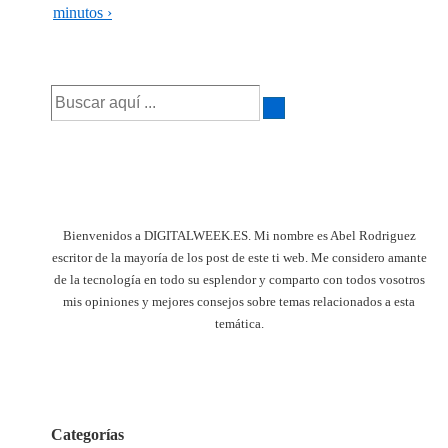
es
entrada
minutos ›
siguiente
es
Buscar
por:
Bienvenidos a DIGITALWEEK.ES. Mi nombre es Abel Rodriguez
escritor de la mayoría de los post de este ti web. Me considero amante
de la tecnología en todo su esplendor y comparto con todos vosotros
mis opiniones y mejores consejos sobre temas relacionados a esta
temática.
Categorías