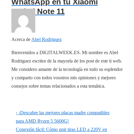
WhatsApp en tu Xiaomi
Redmi Note 11
Acerca de
Abel Rodriguez
Bienvenidos a DIGITALWEEK.ES. Mi nombre es Abel
Rodriguez escritor de la mayoría de los post de este ti web.
Me considero amante de la tecnología en todo su esplendor
y comparto con todos vosotros mis opiniones y mejores
consejos sobre temas relacionados a esta temática.
Navegación
La
‹ ¡Descubre las mejores placas madre compatibles
de
entrada
para AMD Ryzen 5 5600G!
anterior
La
Conexión fácil: Cómo unir tiras LED a 220V en
entradas