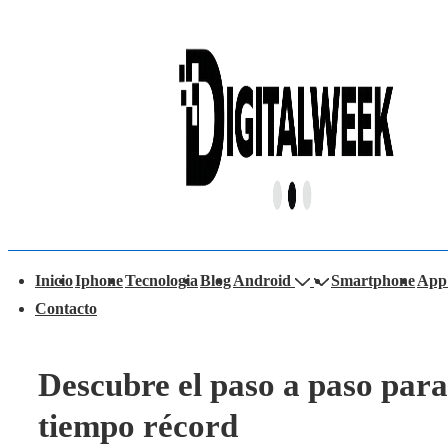
↓
Saltar
al
contenido
principal
avegación
Inicio
Iphone
Tecnologia
Blog
Android
Smartphone
App
rincipal
Contacto
Descubre el paso a paso para
tiempo récord