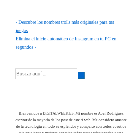
Navegación
La
‹ Descubre los nombres trolls más originales para tus
de
entrada
juegos
anterior
La
Elimina el inicio automático de Instagram en tu PC en
entradas
es
entrada
segundos ›
siguiente
es
Buscar
por:
Bienvenidos a DIGITALWEEK.ES. Mi nombre es Abel Rodriguez
escritor de la mayoría de los post de este ti web. Me considero amante
de la tecnología en todo su esplendor y comparto con todos vosotros
mis opiniones y mejores consejos sobre temas relacionados a esta