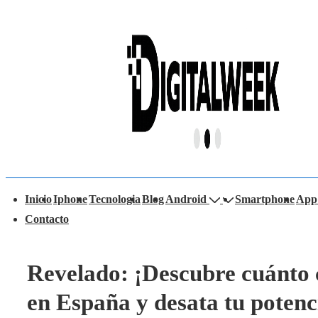
↓
Saltar
al
contenido
principal
avegación
Inicio
Iphone
Tecnologia
Blog
Android
Smartphone
App
rincipal
Contacto
Revelado: ¡Descubre cuánto c
en España y desata tu potenci