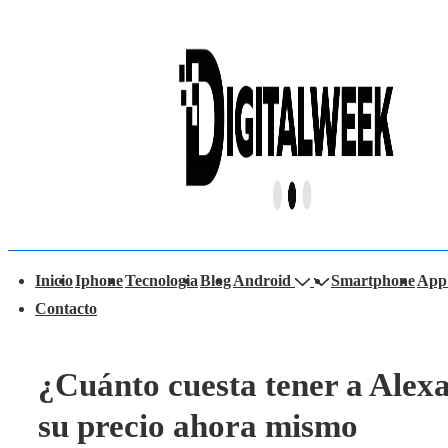
↓
Saltar
al
contenido
principal
avegación
Inicio
Iphone
Tecnologia
Blog
Android
Smartphone
App
rincipal
Contacto
¿Cuánto cuesta tener a Alex
su precio ahora mismo