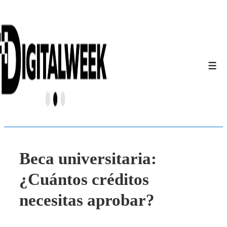
↓
Saltar
al
contenido
principal
Men
Beca universitaria:
¿Cuántos créditos
necesitas aprobar?