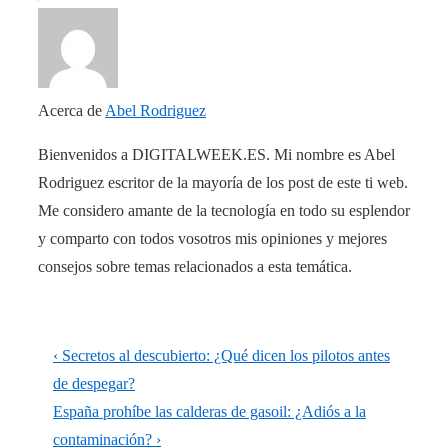
Acerca de
Abel Rodriguez
Bienvenidos a DIGITALWEEK.ES. Mi nombre es Abel
Rodriguez escritor de la mayoría de los post de este ti web.
Me considero amante de la tecnología en todo su esplendor
y comparto con todos vosotros mis opiniones y mejores
consejos sobre temas relacionados a esta temática.
Navegación
La
‹ Secretos al descubierto: ¿Qué dicen los pilotos antes
de
entrada
de despegar?
anterior
La
España prohíbe las calderas de gasoil: ¿Adiós a la
entradas
es
entrada
contaminación? ›