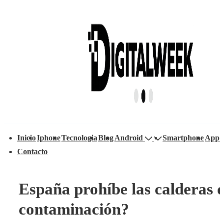
↓
Saltar
al
contenido
principal
avegación
Inicio
Iphone
Tecnologia
Blog
Android
Smartphone
App
rincipal
Contacto
España prohíbe las calderas d
contaminación?