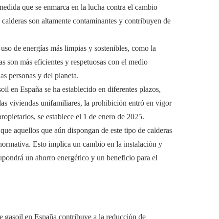
 medida que se enmarca en la lucha contra el cambio
s calderas son altamente contaminantes y contribuyen de
 uso de energías más limpias y sostenibles, como la
vas son más eficientes y respetuosas con el medio
las personas y del planeta.
soil en España se ha establecido en diferentes plazos,
as viviendas unifamiliares, la prohibición entró en vigor
opietarios, se establece el 1 de enero de 2025.
 que aquellos que aún dispongan de este tipo de calderas
 normativa. Esto implica un cambio en la instalación y
supondrá un ahorro energético y un beneficio para el
e gasoil en España contribuye a la reducción de