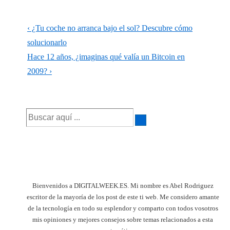
Navegación
La
‹ ¿Tu coche no arranca bajo el sol? Descubre cómo
de
entrada
solucionarlo
anterior
La
Hace 12 años, ¿imaginas qué valía un Bitcoin en
entradas
es
entrada
2009? ›
siguiente
es
Buscar
por:
Bienvenidos a DIGITALWEEK.ES. Mi nombre es Abel Rodriguez
escritor de la mayoría de los post de este ti web. Me considero amante
de la tecnología en todo su esplendor y comparto con todos vosotros
mis opiniones y mejores consejos sobre temas relacionados a esta