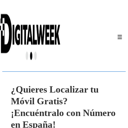
↓
Saltar
al
contenido
principal
Men
¿Quieres Localizar tu
Móvil Gratis?
¡Encuéntralo con Número
en España!