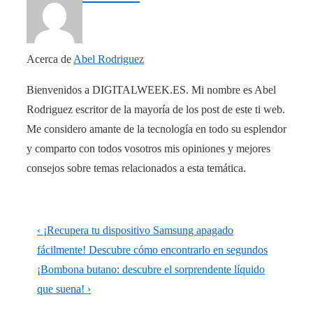
Acerca de
Abel Rodriguez
Bienvenidos a DIGITALWEEK.ES. Mi nombre es Abel
Rodriguez escritor de la mayoría de los post de este ti web.
Me considero amante de la tecnología en todo su esplendor
y comparto con todos vosotros mis opiniones y mejores
consejos sobre temas relacionados a esta temática.
Navegación
La
‹ ¡Recupera tu dispositivo Samsung apagado
de
entrada
fácilmente! Descubre cómo encontrarlo en segundos
anterior
La
¡Bombona butano: descubre el sorprendente líquido
entradas
es
entrada
que suena! ›
siguiente