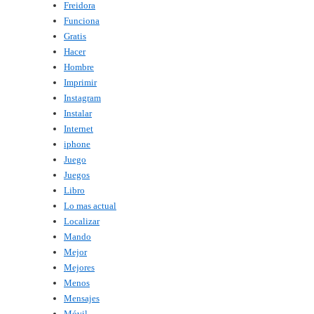
Freidora
Funciona
Gratis
Hacer
Hombre
Imprimir
Instagram
Instalar
Internet
iphone
Juego
Juegos
Libro
Lo mas actual
Localizar
Mando
Mejor
Mejores
Menos
Mensajes
Móvil