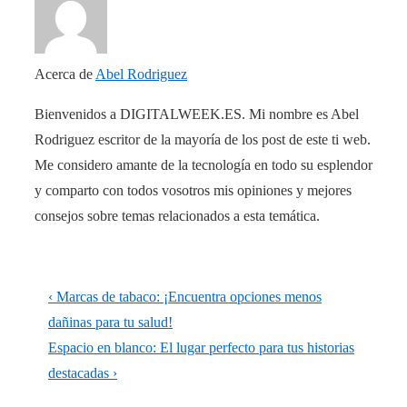
Acerca de
Abel Rodriguez
Bienvenidos a DIGITALWEEK.ES. Mi nombre es Abel
Rodriguez escritor de la mayoría de los post de este ti web.
Me considero amante de la tecnología en todo su esplendor
y comparto con todos vosotros mis opiniones y mejores
consejos sobre temas relacionados a esta temática.
Navegación
La
‹ Marcas de tabaco: ¡Encuentra opciones menos
de
entrada
dañinas para tu salud!
anterior
La
Espacio en blanco: El lugar perfecto para tus historias
entradas
es
entrada
destacadas ›
siguiente