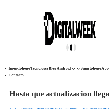
↓
Saltar
al
contenido
principal
avegación
Inicio
Iphone
Tecnologia
Blog
Android
Smartphone
App
rincipal
Contacto
Hasta que actualizacion llega