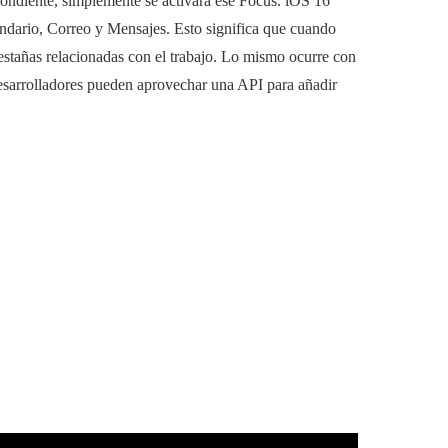
spondiente, simplemente se activará ese Focus. iOS 16
endario, Correo y Mensajes. Esto significa que cuando
pestañas relacionadas con el trabajo. Lo mismo ocurre con
 desarrolladores pueden aprovechar una API para añadir