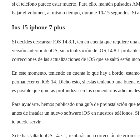
si el teléfono parece estar muerto. Para ello, mantén pulsados A
bajar el volumen, al mismo tiempo, durante 10-15 segundos. Si ap
Ios 15 iphone 7 plus
Si decides descargar iOS 14.8.1, ten en cuenta que requiere una 
versión anterior de iOS, su actualización de iOS 14.8.1 probable
correcciones de las actualizaciones de iOS que se saltó están inc
En este momento, teniendo en cuenta lo que hay a bordo, estamo
permanecer en iOS 14. Dicho esto, si estás teniendo una buena ex
es posible que quieras profundizar en los comentarios adicionale
Para ayudarte, hemos publicado una guía de preinstalación que te 
antes de instalar un nuevo software iOS en nuestros teléfonos. Si
te puede servir.
Si te has saltado iOS 14.7.1, recibirás una corrección de errores 