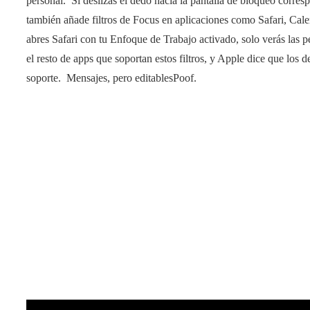
personal. Si deslizas el dedo hacia la pantalla de bloqueo corre
también añade filtros de Focus en aplicaciones como Safari, Cal
abres Safari con tu Enfoque de Trabajo activado, solo verás las 
el resto de apps que soportan estos filtros, y Apple dice que los
soporte. Mensajes, pero editablesPoof.