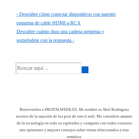
Navegación
La
‹ Descubre cómo conectar dispositivos con nuestro
de
entrada
esquema de cable HDMI a RCA
anterior
La
Descubre cuánto dura una cadena perpetua y
entradas
es
entrada
sorpréndete con la respuesta ›
siguiente
es
Buscar
por:
Bienvenidos a DIGITALWEEK.ES. Mi nombre es Abel Rodriguez
escritor de la mayoría de los post de este ti web. Me considero amante
de la tecnología en todo su esplendor y comparto con todos vosotros
mis opiniones y mejores consejos sobre temas relacionados a esta
temática.