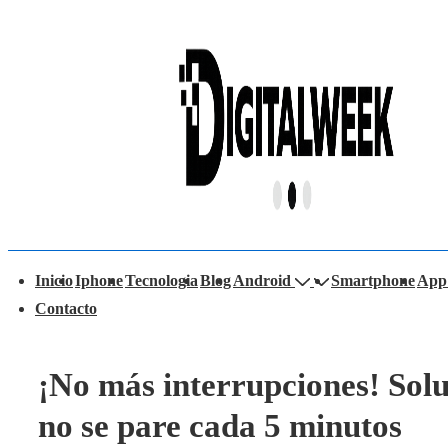
↓
Saltar
al
contenido
principal
avegación
Inicio
Iphone
Tecnologia
Blog
Android
Smartphone
App
rincipal
Contacto
¡No más interrupciones! Sol
no se pare cada 5 minutos