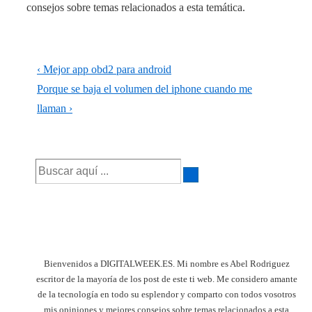
consejos sobre temas relacionados a esta temática.
Navegación
La
‹ Mejor app obd2 para android
de
entrada
La
Porque se baja el volumen del iphone cuando me
anterior
entrada
llaman ›
entradas
es
siguiente
es
Buscar
por:
Bienvenidos a DIGITALWEEK.ES. Mi nombre es Abel Rodriguez
escritor de la mayoría de los post de este ti web. Me considero amante
de la tecnología en todo su esplendor y comparto con todos vosotros
mis opiniones y mejores consejos sobre temas relacionados a esta